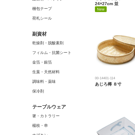
24×27cm 並
梱包テープ
New
荷札シール
副資材
乾燥剤・脱酸素剤
フィルム・抗菌シート
金箔・銀箔
生葉・天然材料
00-14401-114
調味料・薬味
あじろ樽 ８寸
保冷剤
テーブルウェア
箸・カトラリー
楊枝・串