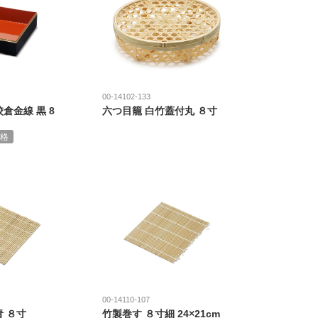
00-14102-133
倉金線 黒 8
六つ目籠 白竹蓋付丸 ８寸
格
00-14110-107
青 ８寸
竹製巻す ８寸細 24×21cm