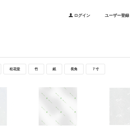
ログイン
ユーザー登録
松花堂
竹
紙
長角
７寸