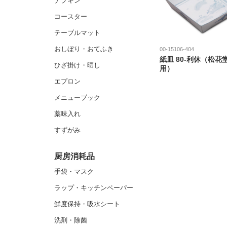
ナプキン
コースター
テーブルマット
おしぼり・おてふき
00-15106-404
紙皿 80-利休（松花
ひざ掛け・晒し
用）
エプロン
メニューブック
薬味入れ
すずがみ
厨房消耗品
手袋・マスク
ラップ・キッチンペーパー
鮮度保持・吸水シート
洗剤・除菌