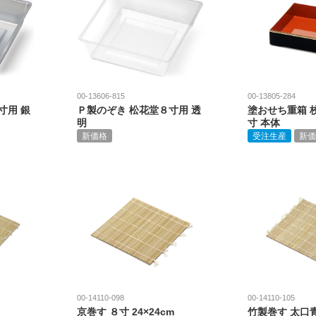
00-13606-815
00-13805-284
寸用 銀
Ｐ製のぞき 松花堂８寸用 透
塗おせち重箱 校
明
寸 本体
新価格
受注生産
新価
00-14110-098
00-14110-105
京巻す ８寸 24×24cm
竹製巻す 太口