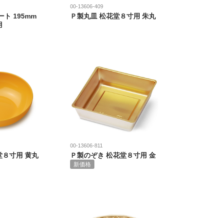
00-13606-409
ト 195mm
Ｐ製丸皿 松花堂８寸用 朱丸
用
00-13606-811
堂８寸用 黄丸
Ｐ製のぞき 松花堂８寸用 金
新価格