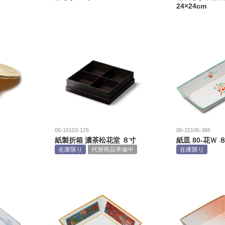
24×24cm
00-15103-126
00-15106-386
紙製折箱 濃茶松花堂 ８寸
紙皿 80-花Ｗ 
在庫限り
代替商品準備中
在庫限り