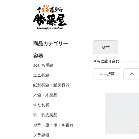
商品カテゴリー
８寸
容器
さらに絞り込む
おせち重箱
ユニ折箱
木
ユニ折箱
紙製折箱・紙製容器
木箱・木製品
すだれ折
竹・竹皮製品
ガラス瓶・ボトル容器
プラ容器