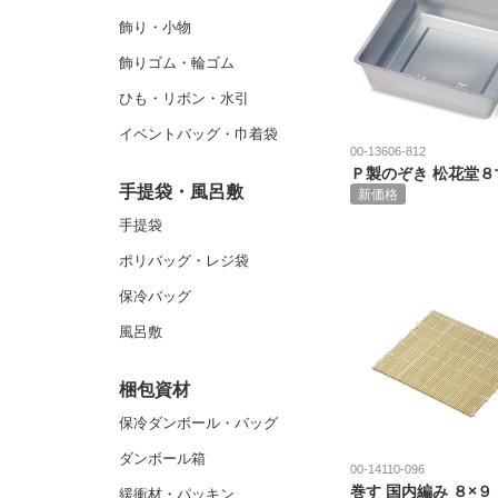
飾り・小物
飾りゴム・輪ゴム
ひも・リボン・水引
イベントバッグ・巾着袋
00-13606-812
Ｐ製のぞき 松花堂８
手提袋・風呂敷
新価格
手提袋
ポリバッグ・レジ袋
保冷バッグ
風呂敷
梱包資材
保冷ダンボール・バッグ
ダンボール箱
00-14110-096
巻す 国内編み ８×９
緩衝材・パッキン