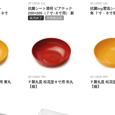
00-13500-115
00-13500-164
ト
抗菌シート透明 ピアテック
抗菌ing雲流シー
・８寸
200×200（７寸･８寸用） 新
角 ７寸・８寸
販売終了
代替商品有
00-13606-794
00-13606-804
用 黄丸
Ｐ製丸皿 松花堂８寸用 朱丸
Ｐ製丸皿 松花
【箱】
【箱】