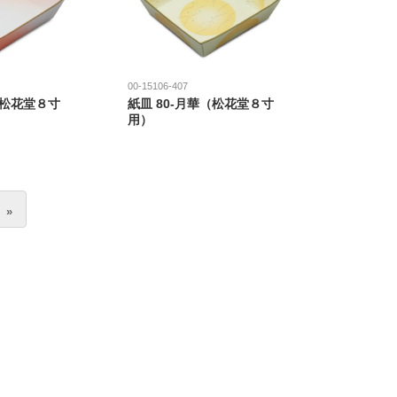
00-15106-407
（松花堂８寸
紙皿 80-月華（松花堂８寸
用）
»