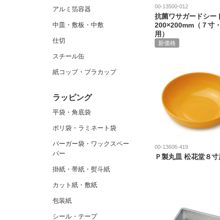
00-13500-012
アルミ箔容器
抗菌ワサガードシー
中皿・敷板・中敷
200×200mm（７寸
用）
仕切
新価格
スチール缶
紙コップ・プラカップ
ラッピング
平袋・角底袋
ポリ袋・ラミネート袋
バーガー袋・ワックスペー
00-13606-419
パー
Ｐ製丸皿 松花堂８寸
掛紙・帯紙・熨斗紙
カット紙・敷紙
包装紙
シール・テープ