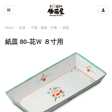
ここをクリックして左のメニューを開閉する
ここ
Home
容器
中皿・敷板・中敷
紙皿
紙皿 80-花Ｗ ８寸用