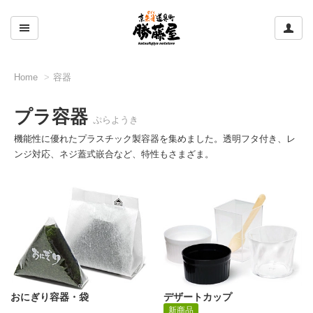
ここをクリックして左のメニューを開閉する
ここ
Home
容器
プラ容器
ぷらようき
機能性に優れたプラスチック製容器を集めました。透明フタ付き、レ
ンジ対応、ネジ蓋式嵌合など、特性もさまざま。
おにぎり容器・袋
デザートカップ
新商品