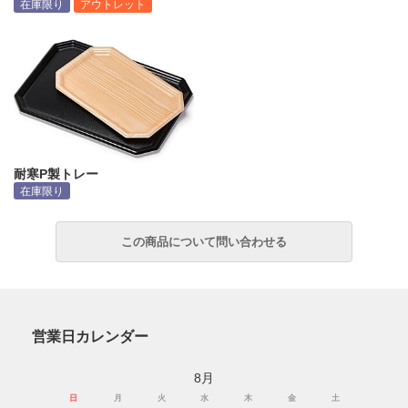
在庫限り
アウトレット
耐寒P製トレー
在庫限り
営業日カレンダー
8月
日
月
火
水
木
金
土