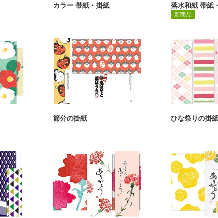
カラー 帯紙・掛紙
落水和紙 帯紙
新商品
節分の掛紙
ひな祭りの掛