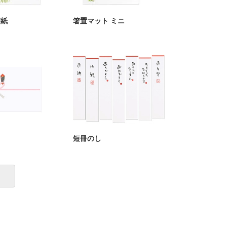
箸紙
箸置マット ミニ
短冊のし