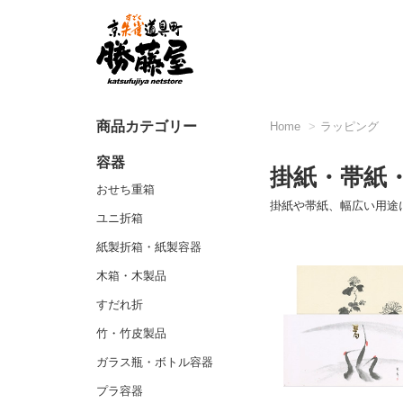
商品カテゴリー
Home
ラッピング
容器
掛紙・帯紙
おせち重箱
掛紙や帯紙、幅広い用途
ユニ折箱
紙製折箱・紙製容器
木箱・木製品
すだれ折
竹・竹皮製品
ガラス瓶・ボトル容器
プラ容器