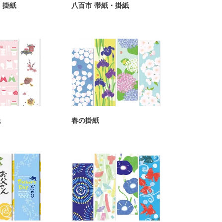
・掛紙
八百市 帯紙・掛紙
紙
春の掛紙