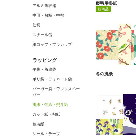
慶弔用掛紙
アルミ箔容器
新商品
中皿・敷板・中敷
仕切
スチール缶
紙コップ・プラカップ
ラッピング
平袋・角底袋
冬の掛紙
ポリ袋・ラミネート袋
バーガー袋・ワックスペー
パー
掛紙・帯紙・熨斗紙
カット紙・敷紙
包装紙
シール・テープ