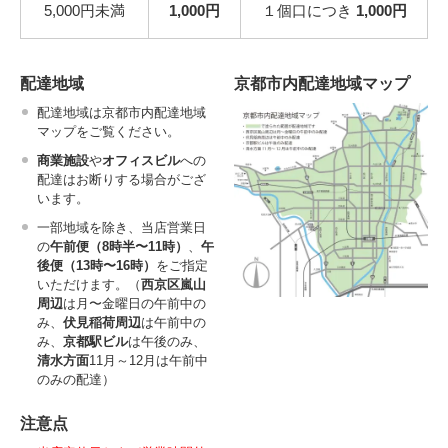
5,000円未満
1,000円
１個口につき
1,000円
配達地域
京都市内配達地域マップ
配達地域は京都市内配達地域
マップをご覧ください。
商業施設
や
オフィスビル
への
配達はお断りする場合がござ
います。
一部地域を除き、当店営業日
の
午前便（8時半〜11時）
、
午
後便（13時〜16時）
をご指定
いただけます。（
西京区嵐山
周辺
は月〜金曜日の午前中の
み、
伏見稲荷周辺
は午前中の
み、
京都駅ビル
は午後のみ、
清水方面
11月～12月は午前中
のみの配達）
注意点