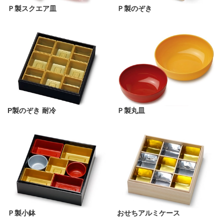
Ｐ製スクエア皿
Ｐ製のぞき
P製のぞき 耐冷
Ｐ製丸皿
Ｐ製小鉢
おせちアルミケース