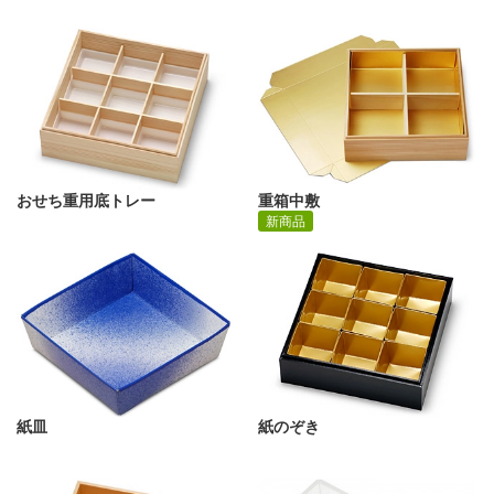
おせち重用底トレー
重箱中敷
新商品
紙皿
紙のぞき