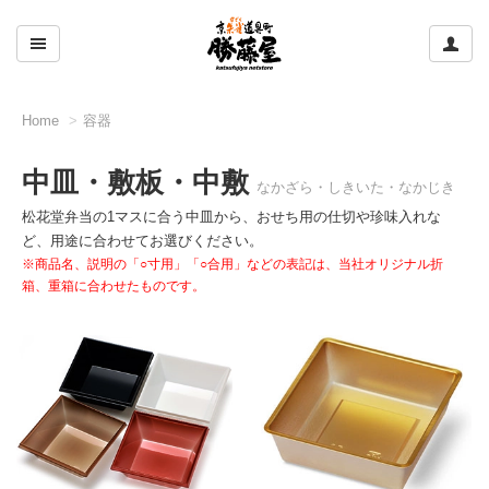
ここをクリックして左のメニューを開閉する
ここ
Home
容器
中皿・敷板・中敷
なかざら・しきいた・なかじき
松花堂弁当の1マスに合う中皿から、おせち用の仕切や珍味入れな
ど、用途に合わせてお選びください。
商品名、説明の「○寸用」「○合用」などの表記は、当社オリジナル折
箱、重箱に合わせたものです。