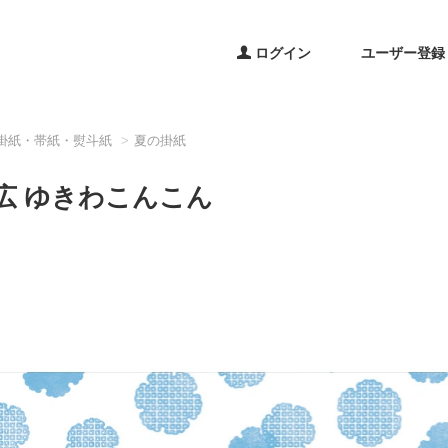
ログイン
ユーザー登録
掛紙・帯紙・熨斗紙
夏の掛紙
広 ゆきわこんこん