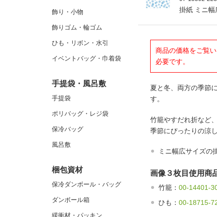
掛紙 ミニ幅
飾り・小物
飾りゴム・輪ゴム
ひも・リボン・水引
商品の価格をご覧い
イベントバッグ・巾着袋
必要です。
手提袋・風呂敷
夏と冬、両方の季節
手提袋
す。
ポリバッグ・レジ袋
竹籠やすだれ折など
保冷バッグ
季節にぴったりの涼
風呂敷
ミニ幅広サイズの
梱包資材
画像３枚目使用商
保冷ダンボール・バッグ
竹籠：
00-14401
ダンボール箱
ひも：
00-18715
緩衝材・パッキン