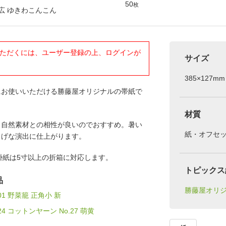
50
枚
広 ゆきわこんこん
ただくには、ユーザー登録の上、ログインが
サイズ
385×127mm
にお使いいただける勝藤屋オリジナルの帯紙で
材質
、自然素材との相性が良いのでおすすめ。暑い
紙・オフセ
しげな演出に仕上がります。
掛紙は5寸以上の折箱に対応します。
トピックス
品
勝藤屋オリ
-301 野菜籠 正角小 新
-724 コットンヤーン No.27 萌黄