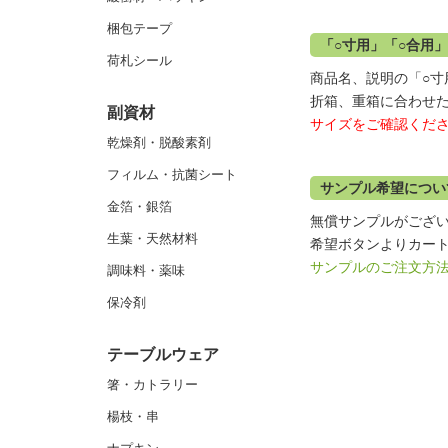
梱包テープ
「○寸用」「○合用
荷札シール
商品名、説明の「○寸
折箱、重箱に合わせ
副資材
サイズをご確認くだ
乾燥剤・脱酸素剤
フィルム・抗菌シート
サンプル希望につい
金箔・銀箔
無償サンプルがござ
生葉・天然材料
希望ボタンよりカート
サンプルのご注文方
調味料・薬味
保冷剤
テーブルウェア
箸・カトラリー
楊枝・串