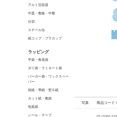
アルミ箔容器
中皿・敷板・中敷
仕切
スチール缶
紙コップ・プラカップ
ラッピング
平袋・角底袋
ポリ袋・ラミネート袋
バーガー袋・ワックスペー
パー
掛紙・帯紙・熨斗紙
カット紙・敷紙
写真
商品コード 
包装紙
シール・テープ
07-15302-22