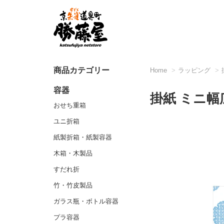
商品カテゴリー
Home
ラッピング
容器
掛紙 ミニ幅
おせち重箱
ユニ折箱
紙製折箱・紙製容器
木箱・木製品
すだれ折
竹・竹皮製品
ガラス瓶・ボトル容器
プラ容器