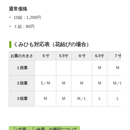
通常価格
10組：1,200円
１組：80円
くみひも対応表（花結びの場合）
お重の大きさ
５寸
5.5寸
６寸
6.5寸
７寸
１段重
M
M
２段重
S／M
M
M
M
M／L
３段重
M
M
M／L
L
L
「○寸用」「○合用」の表記について