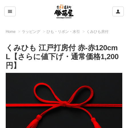
ここをクリックして左のメニューを開閉する
ここ
Home
ラッピング
ひも・リボン・水引
くみひも房付
くみひも 江戸打房付 赤-赤120cm
L【さらに値下げ・通常価格1,200
円】