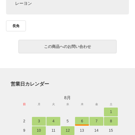
レーヨン
長角
営業日カレンダー
8月
日
月
火
水
木
金
土
1
2
3
4
5
6
7
8
9
10
11
12
13
14
15