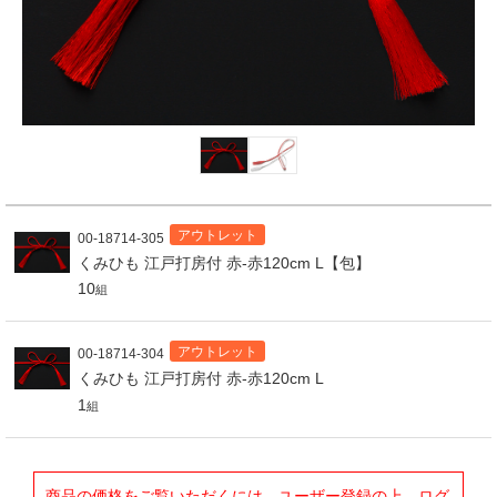
アウトレット
00-18714-305
くみひも 江戸打房付 赤-赤120cm L【包】
10
組
アウトレット
00-18714-304
くみひも 江戸打房付 赤-赤120cm L
1
組
商品の価格をご覧いただくには、ユーザー登録の上、ログ