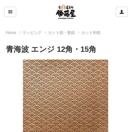
ここをクリックして左のメニューを開閉する
ここ
Home
ラッピング
カット紙・敷紙
カット和紙
青海波 エンジ 12角・15角