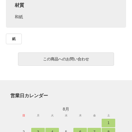
材質
和紙
紙
営業日カレンダー
8月
日
月
火
水
木
金
土
1