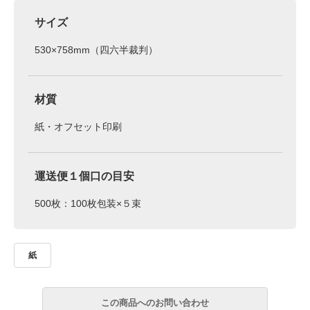
サイズ
530×758mm（四六半裁判）
材質
紙・オフセット印刷
運送便１個口の目安
500枚：100枚包装×５束
紙