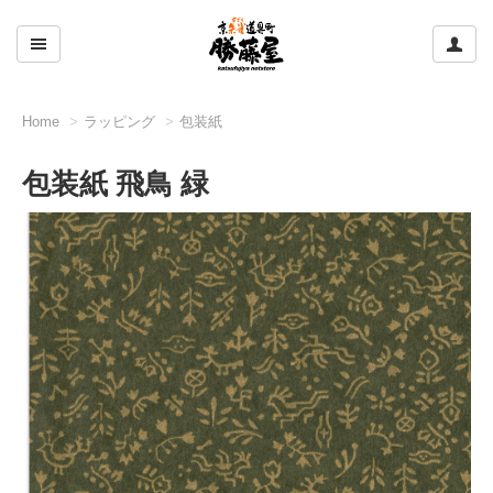
ここをクリックして左のメニューを開閉する
ここ
Home
ラッピング
包装紙
包装紙 飛鳥 緑