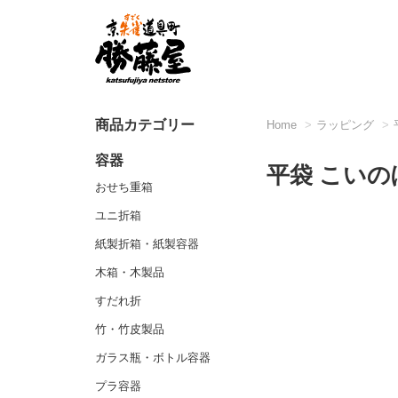
商品カテゴリー
Home
ラッピング
容器
平袋 こいの
おせち重箱
ユニ折箱
紙製折箱・紙製容器
木箱・木製品
すだれ折
竹・竹皮製品
ガラス瓶・ボトル容器
プラ容器