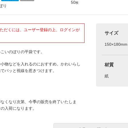
50
枚
ぼり
ただくには、ユーザー登録の上、ログインが
サイズ
150×180mm
いこいのぼりの平袋です。
や小物などを入れるのにおすすめ。かわいらし
材質
場でパッと視線を惹きつけます。
紙
がなくなり次第、今季の販売を終了いたしま
前の入荷になります。