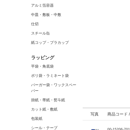
アルミ箔容器
中皿・敷板・中敷
仕切
スチール缶
紙コップ・プラカップ
ラッピング
平袋・角底袋
ポリ袋・ラミネート袋
バーガー袋・ワックスペー
パー
掛紙・帯紙・熨斗紙
カット紙・敷紙
写真
商品コード 
包装紙
シール・テープ
00-15206-70