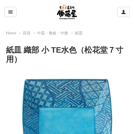
ここをクリックして左のメニューを開閉する
ここ
Home
容器
中皿・敷板・中敷
紙皿
紙皿 織部 小 TE水色（松花堂７寸
用）