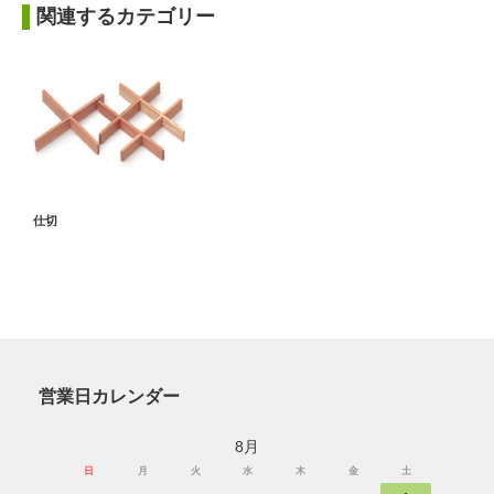
関連するカテゴリー
仕切
営業日カレンダー
8月
日
月
火
水
木
金
土