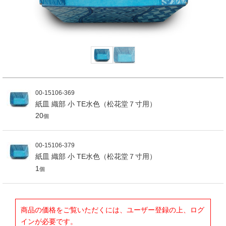
00-15106-369
紙皿 織部 小 TE水色（松花堂７寸用）
20
個
00-15106-379
紙皿 織部 小 TE水色（松花堂７寸用）
1
個
商品の価格をご覧いただくには、ユーザー登録の上、ログ
インが必要です。