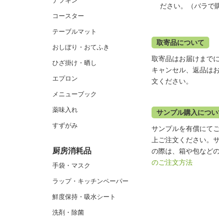
ナプキン
ださい。（バラで
コースター
テーブルマット
取寄品について
おしぼり・おてふき
取寄品はお届けまで
ひざ掛け・晒し
キャンセル、返品は
エプロン
文ください。
メニューブック
薬味入れ
サンプル購入につい
すずがみ
サンプルを有償にて
上ご注文ください。
厨房消耗品
の際は、箱や包など
のご注文方法
手袋・マスク
ラップ・キッチンペーパー
鮮度保持・吸水シート
洗剤・除菌