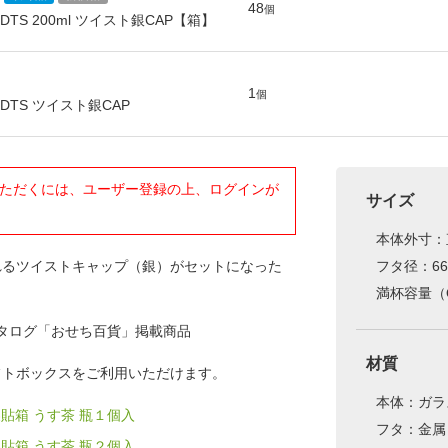
48
個
00DTS 200ml ツイスト銀CAP【箱】
9
1
個
00DTS ツイスト銀CAP
ただくには、ユーザー登録の上、ログインが
サイズ
本体外寸：直
れるツイストキャップ（銀）がセットになった
フタ径：66
満杯容量（O.
カタログ「おせち百貨」掲載商品
材質
フトボックスをご利用いただけます。
本体：ガラ
 紙製貼箱 うす茶 瓶１個入
フタ：金属
 紙製貼箱 うす茶 瓶２個入