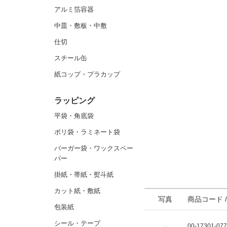
アルミ箔容器
中皿・敷板・中敷
仕切
スチール缶
紙コップ・プラカップ
ラッピング
平袋・角底袋
ポリ袋・ラミネート袋
バーガー袋・ワックスペー
パー
掛紙・帯紙・熨斗紙
カット紙・敷紙
写真
商品コード 
包装紙
シール・テープ
00-17301-07