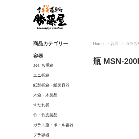
商品カテゴリー
Home
容器
ガラス
容器
瓶 MSN-20
おせち重箱
ユニ折箱
紙製折箱・紙製容器
木箱・木製品
すだれ折
竹・竹皮製品
ガラス瓶・ボトル容器
プラ容器