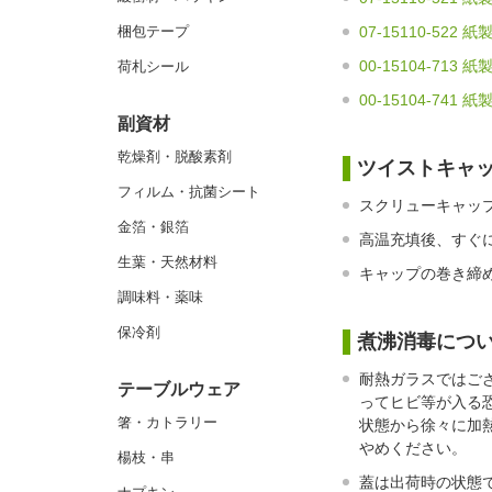
07-15110-522
梱包テープ
00-15104-713 
荷札シール
00-15104-741 
副資材
乾燥剤・脱酸素剤
ツイストキャ
フィルム・抗菌シート
スクリューキャッ
金箔・銀箔
高温充填後、すぐ
生葉・天然材料
キャップの巻き締
調味料・薬味
保冷剤
煮沸消毒につ
耐熱ガラスではござ
テーブルウェア
ってヒビ等が入る
箸・カトラリー
状態から徐々に加
やめください。
楊枝・串
蓋は出荷時の状態