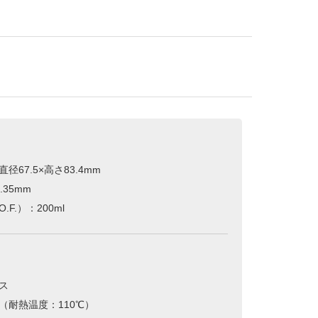
径67.5×高さ83.4mm
.35mm
F.）：200ml
ス
（耐熱温度：110℃）