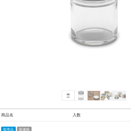
/ 商品名
入数
取寄品
新価格
7