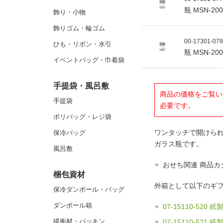
瓶 MSN-2
飾り・小物
飾りゴム・輪ゴム
00-17301-07
ひも・リボン・水引
瓶 MSN-2
イベントバッグ・巾着袋
手提袋・風呂敷
商品の価格をご覧い
手提袋
必要です。
ポリバッグ・レジ袋
ワンタッチで開けら
保冷バッグ
ガラス瓶です。
風呂敷
おせち関連 商品
梱包資材
外箱として以下のギ
保冷ダンボール・バッグ
ダンボール箱
07-15110-520
緩衝材・パッキン
07-15110-521