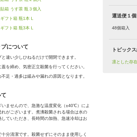
 紙製貼箱 うす茶 瓶３個入
運送便１個
紙製ギフト箱 瓶1本 L
紙製ギフト箱 瓶3本 L
48個箱入
ップについて
トピックス
プと違い少しひねるだけで開閉できます。
凛とした存
に蓋を締め、気密正立殺菌を行ってください。
め不足・過多は緩みや漏れの原因となります。
いて
いませんので、急激な温度変化（±40℃）によ
恐れがございます。煮沸殺菌される場合は水の
熱していただき、長時間の加熱、急速冷却はお
で十分清潔です。殺菌せずにそのまま使用しく