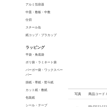
アルミ箔容器
中皿・敷板・中敷
仕切
スチール缶
紙コップ・プラカップ
ラッピング
平袋・角底袋
ポリ袋・ラミネート袋
バーガー袋・ワックスペー
パー
掛紙・帯紙・熨斗紙
カット紙・敷紙
写真
商品コード 
包装紙
シール・テープ
00-15111-11