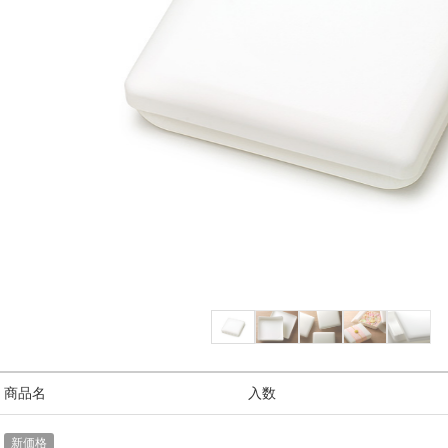
/ 商品名
入数
新価格
1