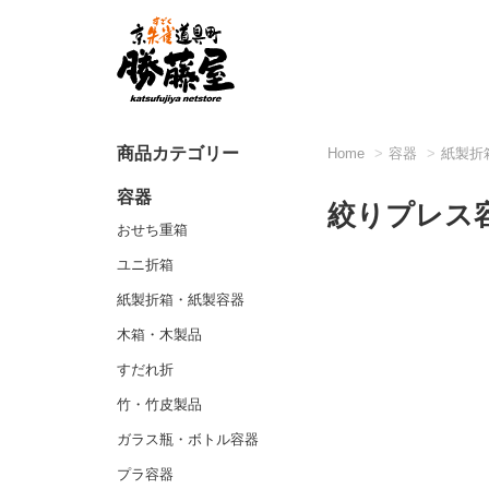
商品カテゴリー
Home
容器
紙製折
容器
絞りプレス容
おせち重箱
ユニ折箱
紙製折箱・紙製容器
木箱・木製品
すだれ折
竹・竹皮製品
ガラス瓶・ボトル容器
プラ容器