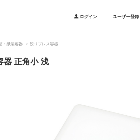
ログイン
ユーザー登録
箱・紙製容器
絞りプレス容器
器 正角小 浅