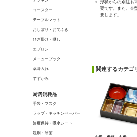
ナプキン
形状からの別注も
要です。また、金
コースター
要します。
テーブルマット
おしぼり・おてふき
ひざ掛け・晒し
エプロン
メニューブック
関連するカテゴ
薬味入れ
すずがみ
厨房消耗品
手袋・マスク
ラップ・キッチンペーパー
鮮度保持・吸水シート
洗剤・除菌