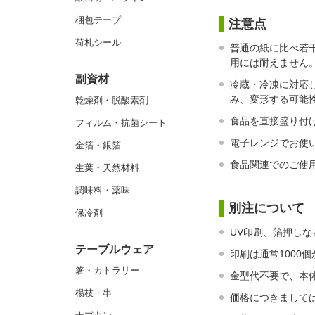
梱包テープ
注意点
荷札シール
普通の紙に比べ若
用には耐えません
副資材
冷蔵・冷凍に対応
み、変形する可能
乾燥剤・脱酸素剤
食品を直接盛り付
フィルム・抗菌シート
電子レンジでお使
金箔・銀箔
食品関連でのご使
生葉・天然材料
調味料・薬味
別注について
保冷剤
UV印刷、箔押し
テーブルウェア
印刷は通常1000
箸・カトラリー
金型代不要で、本体
楊枝・串
価格につきまして