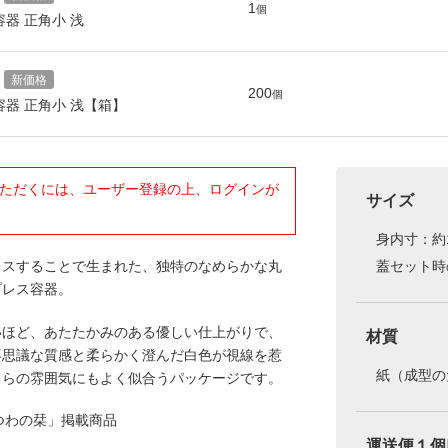
1
個
器 正角小 浅
新価格
2
200
個
器 正角小 浅【箱】
ただくには、ユーザー登録の上、ログインが
サイズ
身内寸：約1
レスすることで生まれた、独特のなめらかな丸
蓋セット時の
プレス容器。
いほど、あたたかみのある優しい仕上がりで、
材質
不思議な質感と柔らかく澄んだ白色が視線を惹
紙（成型の
ちらの雰囲気にもよく似合うパッケージです。
つわの栞」掲載商品
運送便１個