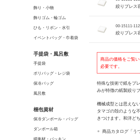
絞りプレス容
飾り・小物
飾りゴム・輪ゴム
00-15111-11
ひも・リボン・水引
絞りプレス容
イベントバッグ・巾着袋
手提袋・風呂敷
商品の価格をご覧い
手提袋
必要です。
ポリバッグ・レジ袋
特殊な技術で紙をプ
保冷バッグ
みが特徴の紙製絞り
風呂敷
機械成型とは思えな
梱包資材
タマゴの殻のような
きつけます。和洋ど
保冷ダンボール・バッグ
ダンボール箱
商品カタログ「う
緩衝材・パッキン