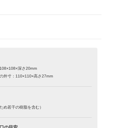
08×108×深さ20mm
外寸：110×110×高さ27mm
ため若干の樹脂を含む）
口の目安