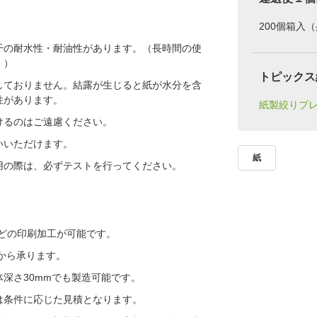
200個箱入
干の耐水性・耐油性があります。（長時間の使
。）
トピックス
しておりません。結露が生じると紙が水分を含
性があります。
紙製絞りプ
けるのはご遠慮ください。
いいただけます。
紙
用の際は、必ずテストを行ってください。
などの印刷加工が可能です。
個から承ります。
深さ30mmでも製造可能です。
は条件に応じた見積となります。