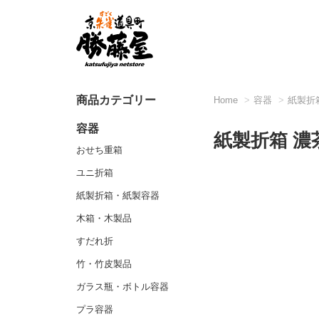
商品カテゴリー
Home
容器
紙製折
容器
紙製折箱 濃
おせち重箱
ユニ折箱
紙製折箱・紙製容器
木箱・木製品
すだれ折
竹・竹皮製品
ガラス瓶・ボトル容器
プラ容器