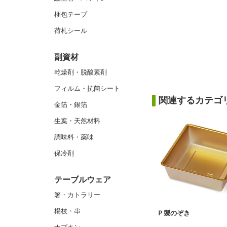
梱包テープ
荷札シール
副資材
乾燥剤・脱酸素剤
フィルム・抗菌シート
関連するカテゴ
金箔・銀箔
生葉・天然材料
調味料・薬味
保冷剤
テーブルウェア
箸・カトラリー
楊枝・串
Ｐ製のぞき