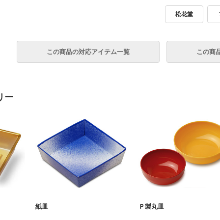
松花堂
リー
紙皿
Ｐ製丸皿