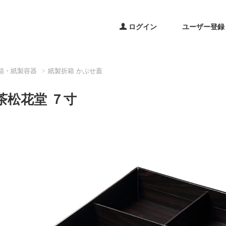
ログイン
ユーザー登録
箱・紙製容器
紙製折箱 かぶせ蓋
茶松花堂 ７寸