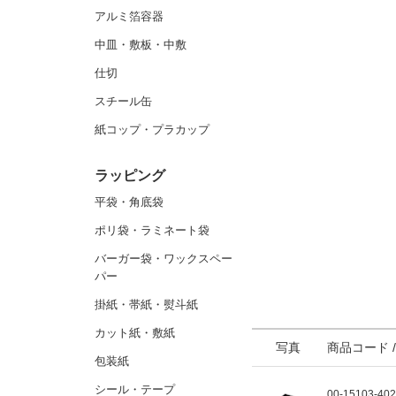
アルミ箔容器
中皿・敷板・中敷
仕切
スチール缶
紙コップ・プラカップ
ラッピング
平袋・角底袋
ポリ袋・ラミネート袋
バーガー袋・ワックスペー
パー
掛紙・帯紙・熨斗紙
カット紙・敷紙
写真
商品コード 
包装紙
シール・テープ
00-15103-40