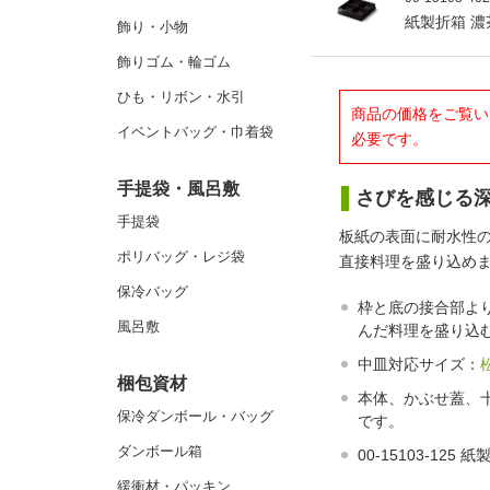
紙製折箱 濃
飾り・小物
飾りゴム・輪ゴム
ひも・リボン・水引
商品の価格をご覧い
イベントバッグ・巾着袋
必要です。
手提袋・風呂敷
さびを感じる
手提袋
板紙の表面に耐水性の
ポリバッグ・レジ袋
直接料理を盛り込め
保冷バッグ
枠と底の接合部よ
風呂敷
んだ料理を盛り込
中皿対応サイズ：
梱包資材
本体、かぶせ蓋、
保冷ダンボール・バッグ
です。
ダンボール箱
00-15103-12
緩衝材・パッキン