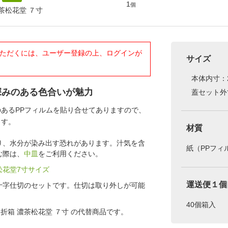
1
個
茶松花堂 ７寸
ただくには、ユーザー登録の上、ログインが
サイズ
本体内寸：2
深みのある色合いが魅力
蓋セット外寸
あるPPフィルムを貼り合せてありますので、
ます。
材質
り、水分が染み出す恐れがあります。汁気を含
紙（PPフィ
む際は、
中皿
をご利用ください。
松花堂7寸サイズ
運送便１個
十字仕切のセットです。仕切は取り外しが可能
40個箱入
5 紙製折箱 濃茶松花堂 ７寸 の代替商品です。