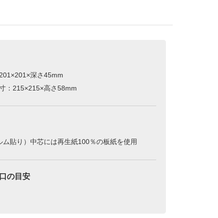
01×201×深さ45mm
：215×215×高さ58mm
ルム貼り）中芯には再生紙100％の板紙を使用
口の目安