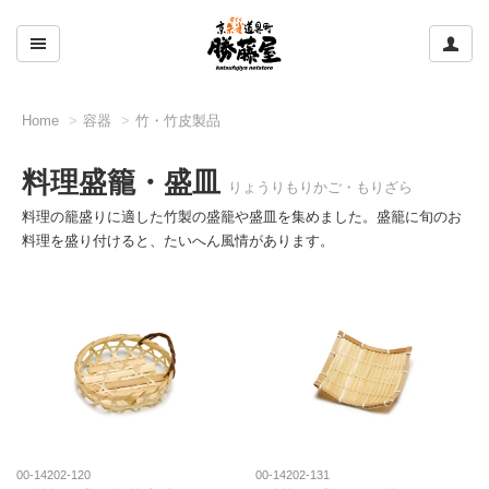
ここをクリックして左のメニューを開閉する
ここ
Home
容器
竹・竹皮製品
料理盛籠・盛皿
りょうりもりかご・もりざら
料理の籠盛りに適した竹製の盛籠や盛皿を集めました。盛籠に旬のお
料理を盛り付けると、たいへん風情があります。
00-14202-120
00-14202-131