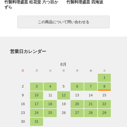
竹製料理盛皿 松花堂 六つ目か
竹製料理盛皿 四海波
ずら
営業日カレンダー
8月
日
月
火
水
木
金
土
1
2
3
4
5
6
7
8
9
10
11
12
13
14
15
16
17
18
19
20
21
22
23
24
25
26
27
28
29
30
31