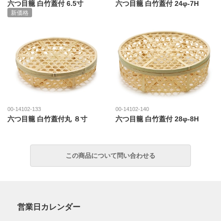
六つ目籠 白竹蓋付 6.5寸
六つ目籠 白竹蓋付 24φ-7H
新価格
00-14102-133
00-14102-140
六つ目籠 白竹蓋付丸 ８寸
六つ目籠 白竹蓋付 28φ-8H
営業日カレンダー