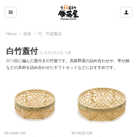
ここをクリックして左のメニューを開閉する
ここ
Home
容器
竹・竹皮製品
白竹蓋付
しらたけふたつき
六つ目に編んだ蓋付きの竹籠です。高級野菜の詰め合わせや、寄せ鍋
などの具材を詰め合わせたギフトセットなどにおすすめです。
00-14102-143
00-14102-135