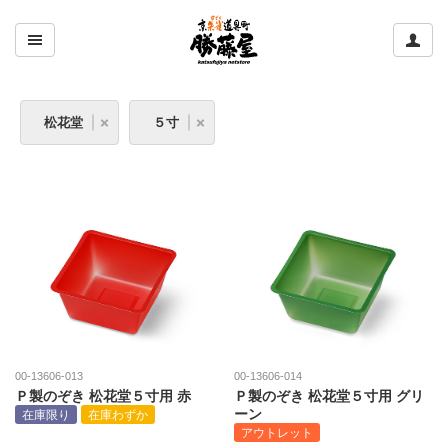
ここをクリックして左のメニューを開閉する
ここ
松花堂
５寸
00-13606-013
00-13606-014
Ｐ製のぞき 松花堂５寸用 赤
Ｐ製のぞき 松花堂５寸用 グリ
ーン
在庫限り
在庫わずか
アウトレット