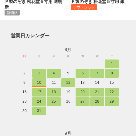
Ｐ製のぞき 松花堂５寸用 透明
Ｐ製のぞき 松花堂５寸用 銀
新
アウトレット
新価格
営業日カレンダー
8月
日
月
火
水
木
金
土
1
2
3
4
5
6
7
8
9
10
11
12
13
14
15
16
17
18
19
20
21
22
23
24
25
26
27
28
29
30
31
9月