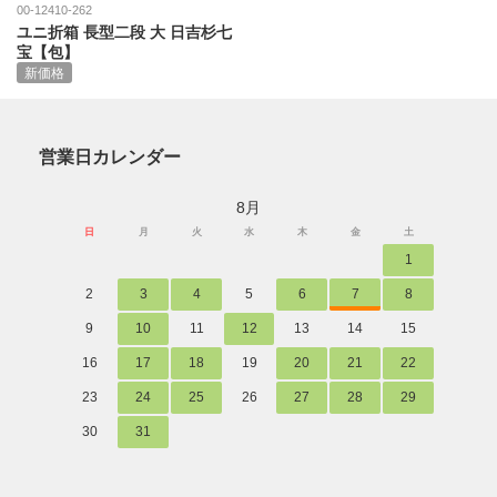
00-12410-262
ユニ折箱 長型二段 大 日吉杉七
宝【包】
新価格
営業日カレンダー
8月
日
月
火
水
木
金
土
1
2
3
4
5
6
7
8
9
10
11
12
13
14
15
16
17
18
19
20
21
22
23
24
25
26
27
28
29
30
31