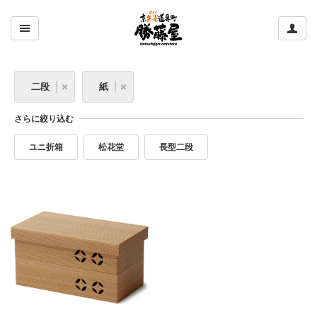
ここをクリックして左のメニューを開閉する
ここ
二段
紙
さらに絞り込む
ユニ折箱
松花堂
長型二段