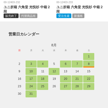
00-12403-232
00-12403-233
ユニ折箱 六角堂 光悦杉 中箱２
ユニ折箱 六角堂 光悦杉 中箱２
段
段
販売終了
代替商品有
受注生産
新価格
営業日カレンダー
8月
日
月
火
水
木
金
土
1
2
3
4
5
6
7
8
9
10
11
12
13
14
15
16
17
18
19
20
21
22
23
24
25
26
27
28
29
30
31