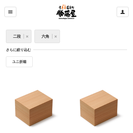
ここをクリックして左のメニューを開閉する
ここ
二段
六角
さらに絞り込む
ユニ折箱