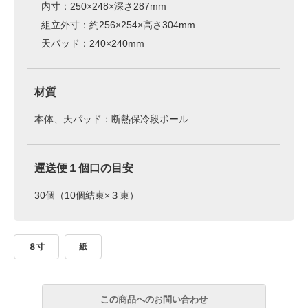
内寸：250×248×深さ287mm
組立外寸：約256×254×高さ304mm
天パッド：240×240mm
材質
本体、天パッド：断熱保冷段ボール
運送便１個口の目安
30個（10個結束×３束）
８寸
紙