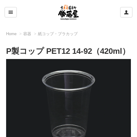
ここをクリックして左のメニューを開閉する
ここ
Home
容器
紙コップ・プラカップ
P製コップ PET12 14-92（420ml）