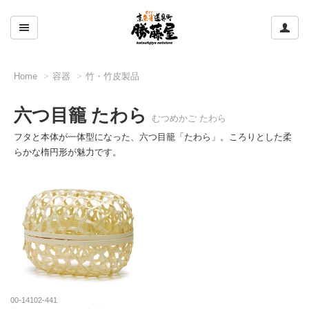
ここをクリックして左のメニューを開閉する
ここ
Home
容器
竹・竹皮製品
六つ目籠 たわら
むつめかご たわら
フタと本体が一体型になった、六つ目籠「たわら」。ころりとした柔
らかな楕円形が魅力です。
00-14102-441