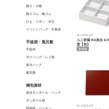
飾り・小物
飾りゴム・輪ゴム
ひも・リボン・水引
イベントバッグ・巾着袋
00-12405-300
ユニ折箱 KU灰白 6.
手提袋・風呂敷
堂【包】
新価格
手提袋
ポリバッグ・レジ袋
保冷バッグ
風呂敷
梱包資材
保冷ダンボール・バッグ
ダンボール箱
00-12504-221
緩衝材・パッキン