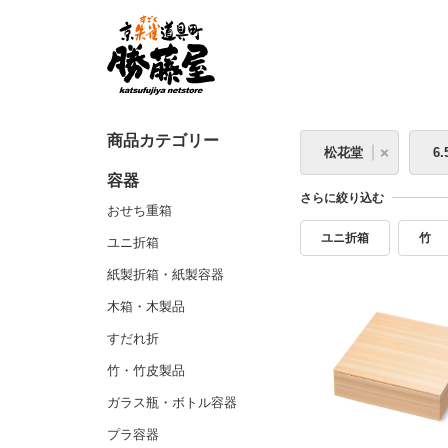
商品カテゴリー
松花堂
6
容器
さらに絞り込む
おせち重箱
ユニ折箱
竹
ユニ折箱
紙製折箱・紙製容器
木箱・木製品
すだれ折
竹・竹皮製品
ガラス瓶・ボトル容器
プラ容器