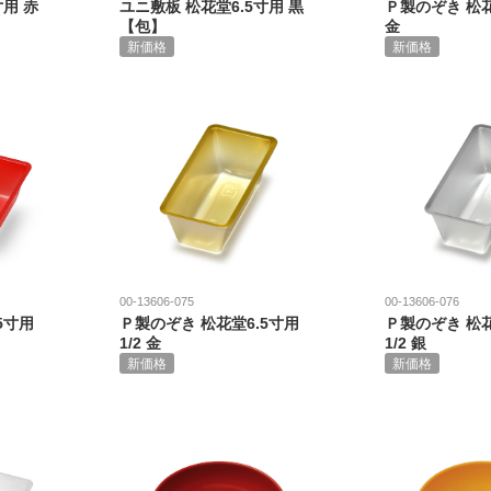
寸用 赤
ユニ敷板 松花堂6.5寸用 黒
Ｐ製のぞき 松花
【包】
金
新価格
新価格
00-13606-075
00-13606-076
5寸用
Ｐ製のぞき 松花堂6.5寸用
Ｐ製のぞき 松花
1/2 金
1/2 銀
新価格
新価格