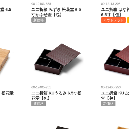
00-12103-558
00-12113-203
 6.5
ユニ折箱 みずき 松花堂 6.5
ユニ折箱 はな筏
寸かぶせ蓋【包】
6.5寸【包】
新価格
アウトレット
00-12405-251
00-12405-253
 松花堂
ユニ折箱 KUうるみ 6.5寸松
ユニ折箱 KU古
花堂【包】
堂【包】
新価格
新価格