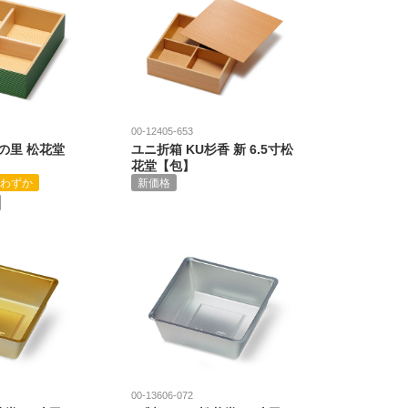
00-12405-653
の里 松花堂
ユニ折箱 KU杉香 新 6.5寸松
花堂【包】
わずか
新価格
00-13606-072