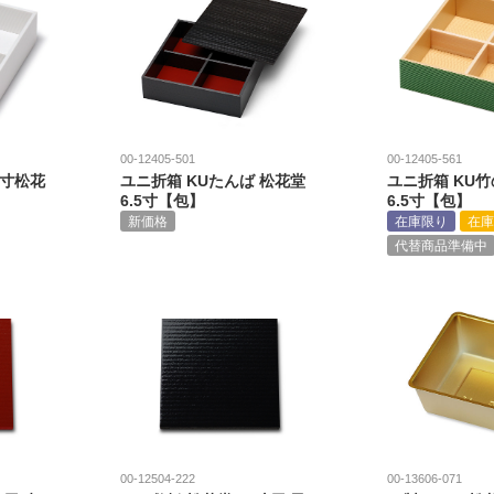
00-12405-501
00-12405-561
5寸松花
ユニ折箱 KUたんば 松花堂
ユニ折箱 KU竹
6.5寸【包】
6.5寸【包】
新価格
在庫限り
在庫
代替商品準備中
00-12504-222
00-13606-071