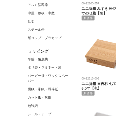
00-12103-557
アルミ箔容器
ユニ折箱 みずき 松花堂
中皿・敷板・中敷
寸のせ蓋【包】
新価格
仕切
スチール缶
紙コップ・プラカップ
ラッピング
平袋・角底袋
ポリ袋・ラミネート袋
バーガー袋・ワックスペー
00-12313-003
パー
ユニ折箱 日吉杉 七宝
6.5寸【包】
掛紙・帯紙・熨斗紙
新価格
カット紙・敷紙
包装紙
シール・テープ