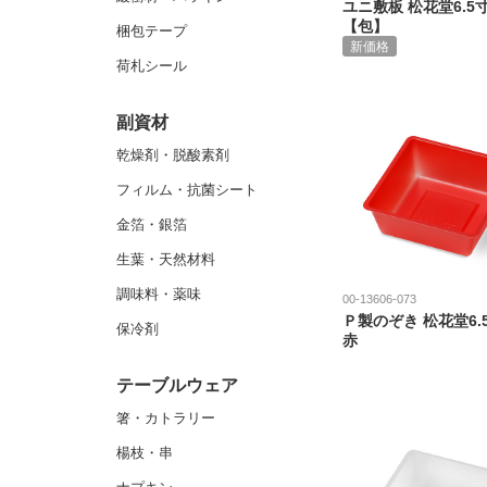
ユニ敷板 松花堂6.5
【包】
梱包テープ
新価格
荷札シール
副資材
乾燥剤・脱酸素剤
フィルム・抗菌シート
金箔・銀箔
生葉・天然材料
調味料・薬味
00-13606-073
Ｐ製のぞき 松花堂6.
保冷剤
赤
テーブルウェア
箸・カトラリー
楊枝・串