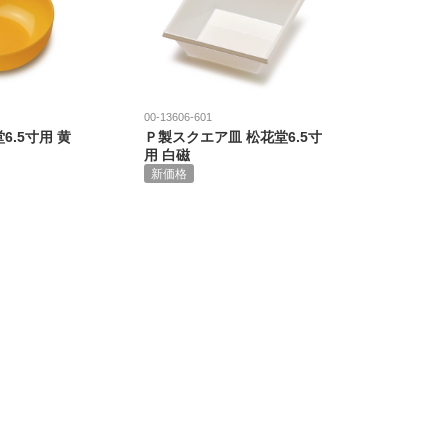
00-13606-601
6.5寸用 黄
Ｐ製スクエア皿 松花堂6.5寸
用 白磁
新価格