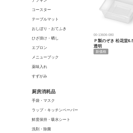
ナプキン
コースター
テーブルマット
おしぼり・おてふき
00-13606-080
ひざ掛け・晒し
Ｐ製のぞき 松花堂6.
透明
エプロン
新価格
メニューブック
薬味入れ
すずがみ
厨房消耗品
手袋・マスク
ラップ・キッチンペーパー
鮮度保持・吸水シート
洗剤・除菌