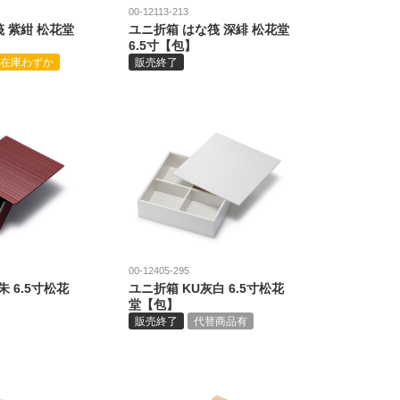
00-12113-213
 紫紺 松花堂
ユニ折箱 はな筏 深緋 松花堂
6.5寸【包】
在庫わずか
販売終了
00-12405-295
朱 6.5寸松花
ユニ折箱 KU灰白 6.5寸松花
堂【包】
販売終了
代替商品有