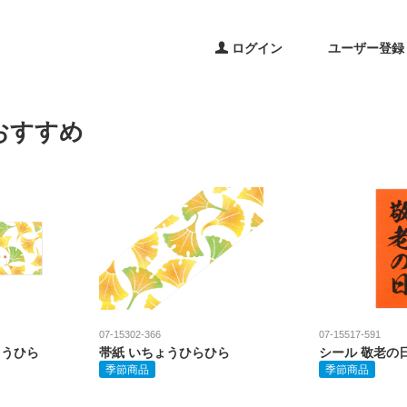
ログイン
ユーザー登録
おすすめ
07-15302-366
07-15517-591
ょうひら
帯紙 いちょうひらひら
シール 敬老の
季節商品
季節商品