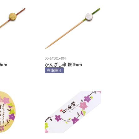
00-14301-404
9cm
かんざし串 銀 9cm
在庫限り