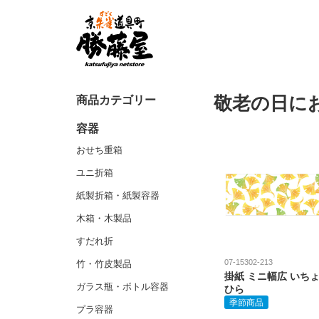
商品カテゴリー
敬老の日に
容器
おせち重箱
ユニ折箱
紙製折箱・紙製容器
木箱・木製品
すだれ折
07-15302-213
竹・竹皮製品
掛紙 ミニ幅広 いち
ガラス瓶・ボトル容器
ひら
季節商品
プラ容器