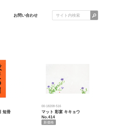
検索
お問い合わせ
00-18208-516
日 短冊
マット 彩宴 キキョウ
No.414
新価格