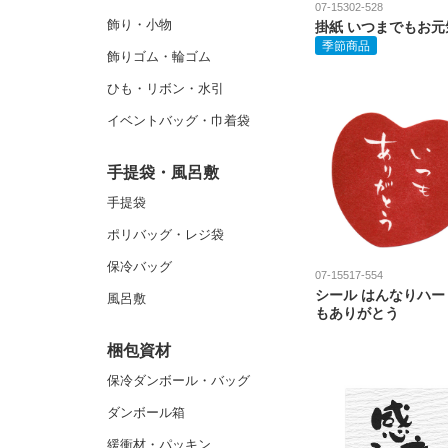
07-15302-528
飾り・小物
掛紙 いつまでもお元
季節商品
飾りゴム・輪ゴム
ひも・リボン・水引
イベントバッグ・巾着袋
手提袋・風呂敷
手提袋
ポリバッグ・レジ袋
保冷バッグ
07-15517-554
シール はんなりハー
風呂敷
もありがとう
梱包資材
保冷ダンボール・バッグ
ダンボール箱
緩衝材・パッキン