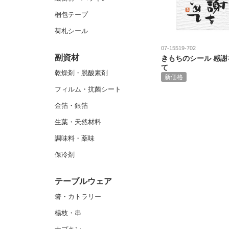
梱包テープ
荷札シール
07-15519-702
副資材
きもちのシール 感謝
て
乾燥剤・脱酸素剤
新価格
フィルム・抗菌シート
金箔・銀箔
生葉・天然材料
調味料・薬味
保冷剤
テーブルウェア
箸・カトラリー
楊枝・串