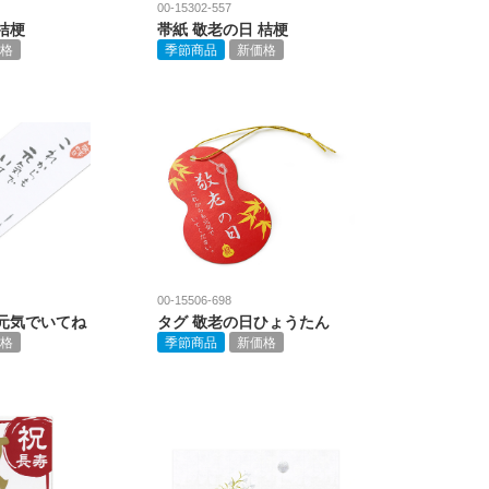
00-15302-557
桔梗
帯紙 敬老の日 桔梗
格
季節商品
新価格
00-15506-698
 元気でいてね
タグ 敬老の日ひょうたん
格
季節商品
新価格