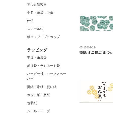
アルミ箔容器
中皿・敷板・中敷
仕切
スチール缶
紙コップ・プラカップ
07-15302-224
ラッピング
掛紙 ミニ幅広 まつ
平袋・角底袋
ポリ袋・ラミネート袋
バーガー袋・ワックスペー
パー
掛紙・帯紙・熨斗紙
カット紙・敷紙
包装紙
シール・テープ