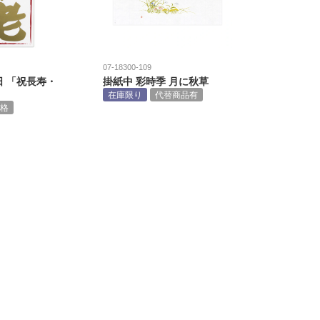
07-18300-109
日 「祝長寿・
掛紙中 彩時季 月に秋草
在庫限り
代替商品有
格