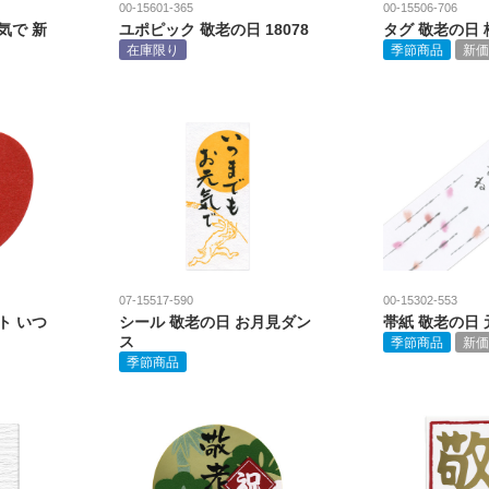
00-15601-365
00-15506-706
気で 新
ユポピック 敬老の日 18078
タグ 敬老の日 
在庫限り
季節商品
新価
07-15517-590
00-15302-553
ト いつ
シール 敬老の日 お月見ダン
帯紙 敬老の日
ス
季節商品
新価
季節商品