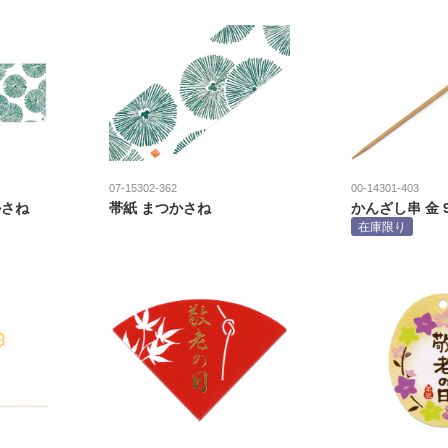
07-15302-362
00-14301-403
かさね
帯紙 まつかさね
かんざし串 金 
在庫限り