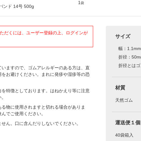
1
袋
ンド 14号 500g
ただくには、ユーザー登録の上、ログインが
サイズ
幅：1.1mm
折径：50m
折径とはゴ
ていますので、ゴムアレルギーのある方は、直
用をお避けください。まれに発疹や湿疹等の恐
材質
力を特徴としております。はねかえり等に注意
い。
天然ゴム
ある物に使用されますと切れる場合がありま
挟んでご使用ください。
運送便１個
ません。口に含んだりしないでください。
40袋箱入