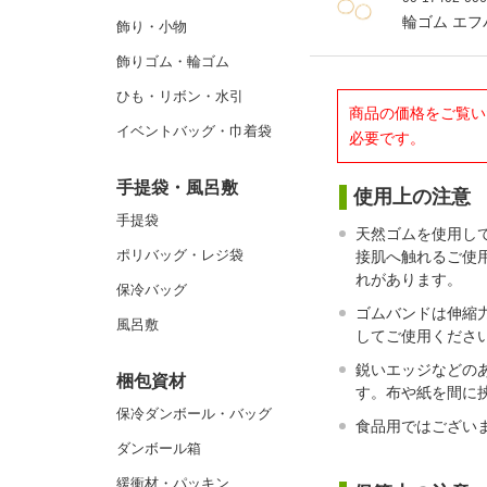
輪ゴム エフバ
飾り・小物
飾りゴム・輪ゴム
ひも・リボン・水引
商品の価格をご覧い
イベントバッグ・巾着袋
必要です。
手提袋・風呂敷
使用上の注意
手提袋
天然ゴムを使用し
ポリバッグ・レジ袋
接肌へ触れるご使
れがあります。
保冷バッグ
ゴムバンドは伸縮
風呂敷
してご使用くださ
鋭いエッジなどの
梱包資材
す。布や紙を間に
保冷ダンボール・バッグ
食品用ではござい
ダンボール箱
緩衝材・パッキン