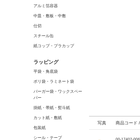
アルミ箔容器
中皿・敷板・中敷
仕切
スチール缶
紙コップ・プラカップ
ラッピング
平袋・角底袋
ポリ袋・ラミネート袋
バーガー袋・ワックスペー
パー
掛紙・帯紙・熨斗紙
カット紙・敷紙
写真
商品コード 
包装紙
シール・テープ
00-17402-00