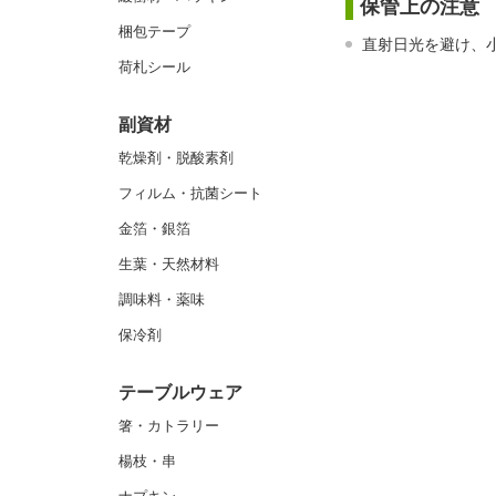
保管上の注意
梱包テープ
直射日光を避け、
荷札シール
副資材
乾燥剤・脱酸素剤
フィルム・抗菌シート
金箔・銀箔
生葉・天然材料
調味料・薬味
保冷剤
テーブルウェア
箸・カトラリー
楊枝・串