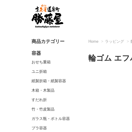
商品カテゴリー
Home
ラッピング
容器
輪ゴム エフバ
おせち重箱
ユニ折箱
紙製折箱・紙製容器
木箱・木製品
すだれ折
竹・竹皮製品
ガラス瓶・ボトル容器
プラ容器